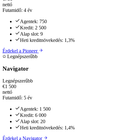
nettó
Futamidő:
4 év
Agentek:
750
Kredit:
2 500
Alap slot:
9
Heti kreditnövekedés:
1,3%
Érdekel a
Pioneer
Legnépszerűbb
Navigator
Legnépszerűbb
€1 500
nettó
Futamidő:
5 év
Agentek:
1 500
Kredit:
6 000
Alap slot:
20
Heti kreditnövekedés:
1,4%
Érdekel a
Navigator