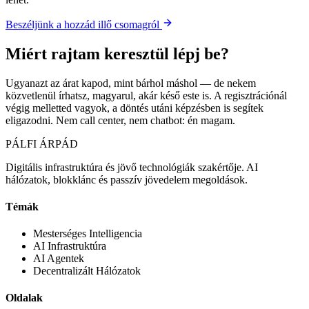
Beszéljünk a hozzád illő csomagról
Miért
rajtam keresztül
lépj be?
Ugyanazt az árat kapod, mint bárhol máshol — de nekem
közvetlenül írhatsz, magyarul, akár késő este is. A regisztrációnál
végig melletted vagyok, a döntés utáni képzésben is segítek
eligazodni. Nem call center, nem chatbot: én magam.
PÁLFI ÁRPÁD
Digitális infrastruktúra és jövő technológiák szakértője. AI
hálózatok, blokklánc és passzív jövedelem megoldások.
Témák
Mesterséges Intelligencia
AI Infrastruktúra
AI Agentek
Decentralizált Hálózatok
Oldalak