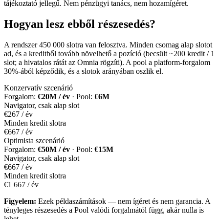
tájékoztató jellegű. Nem pénzügyi tanács, nem hozamígéret.
Hogyan lesz ebből
részesedés
?
A rendszer 450 000 slotra van felosztva. Minden csomag alap slotot
ad, és a kreditből tovább növelhető a pozíció (becsült ~200 kredit / 1
slot; a hivatalos rátát az Omnia rögzíti). A pool a platform-forgalom
30%-ából képződik, és a slotok arányában oszlik el.
Konzervatív szcenárió
Forgalom:
€20M / év
· Pool:
€6M
Navigator, csak alap slot
€267 / év
Minden kredit slotra
€667 / év
Optimista szcenárió
Forgalom:
€50M / év
· Pool:
€15M
Navigator, csak alap slot
€667 / év
Minden kredit slotra
€1 667 / év
Figyelem:
Ezek példaszámítások — nem ígéret és nem garancia. A
tényleges részesedés a Pool valódi forgalmától függ, akár nulla is
lehet.