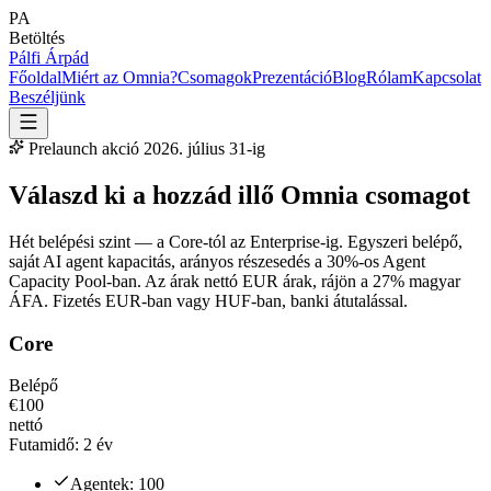
PA
Betöltés
Pálfi Árpád
Főoldal
Miért az Omnia?
Csomagok
Prezentáció
Blog
Rólam
Kapcsolat
Beszéljünk
Prelaunch akció 2026. július 31-ig
Válaszd ki a hozzád illő
Omnia csomagot
Hét belépési szint — a Core-tól az Enterprise-ig. Egyszeri belépő,
saját AI agent kapacitás, arányos részesedés a 30%-os Agent
Capacity Pool-ban. Az árak nettó EUR árak, rájön a 27% magyar
ÁFA. Fizetés EUR-ban vagy HUF-ban, banki átutalással.
Core
Belépő
€100
nettó
Futamidő:
2 év
Agentek:
100