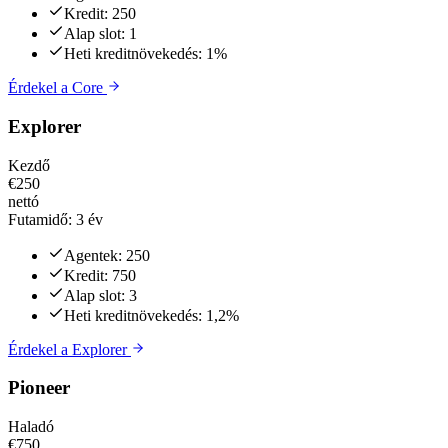
Kredit:
250
Alap slot:
1
Heti kreditnövekedés:
1%
Érdekel a
Core
Explorer
Kezdő
€250
nettó
Futamidő:
3 év
Agentek:
250
Kredit:
750
Alap slot:
3
Heti kreditnövekedés:
1,2%
Érdekel a
Explorer
Pioneer
Haladó
€750