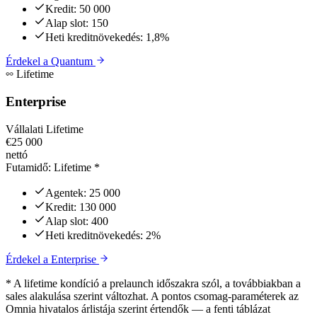
Kredit:
50 000
Alap slot:
150
Heti kreditnövekedés:
1,8%
Érdekel a
Quantum
Lifetime
Enterprise
Vállalati Lifetime
€25 000
nettó
Futamidő:
Lifetime *
Agentek:
25 000
Kredit:
130 000
Alap slot:
400
Heti kreditnövekedés:
2%
Érdekel a
Enterprise
* A lifetime kondíció a prelaunch időszakra szól, a továbbiakban a
sales alakulása szerint változhat. A pontos csomag-paraméterek az
Omnia hivatalos árlistája szerint értendők — a fenti táblázat