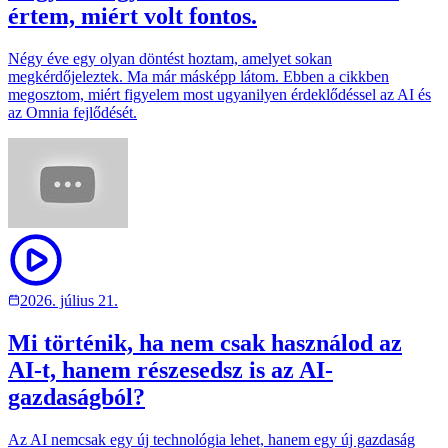
értem, miért volt fontos.
Négy éve egy olyan döntést hoztam, amelyet sokan
megkérdőjeleztek. Ma már másképp látom. Ebben a cikkben
megosztom, miért figyelem most ugyanilyen érdeklődéssel az AI és
az Omnia fejlődését.
2026. július 21.
Mi történik, ha nem csak használod az
AI-t, hanem részesedsz is az AI-
gazdaságból?
Az AI nemcsak egy új technológia lehet, hanem egy új gazdaság