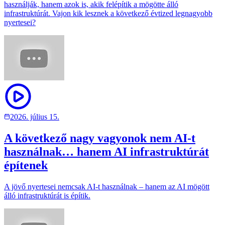
használják, hanem azok is, akik felépítik a mögötte álló
infrastruktúrát. Vajon kik lesznek a következő évtized legnagyobb
nyertesei?
2026. július 15.
A következő nagy vagyonok nem AI-t
használnak… hanem AI infrastruktúrát
építenek
A jövő nyertesei nemcsak AI-t használnak – hanem az AI mögött
álló infrastruktúrát is építik.