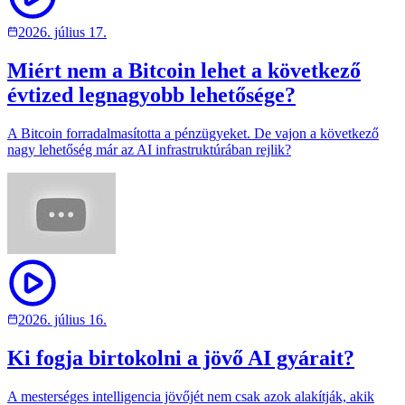
2026. július 17.
Miért nem a Bitcoin lehet a következő
évtized legnagyobb lehetősége?
A Bitcoin forradalmasította a pénzügyeket. De vajon a következő
nagy lehetőség már az AI infrastruktúrában rejlik?
2026. július 16.
Ki fogja birtokolni a jövő AI gyárait?
A mesterséges intelligencia jövőjét nem csak azok alakítják, akik