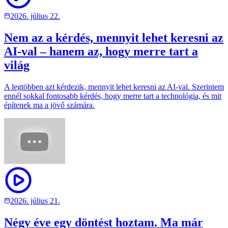
2026. július 22.
Nem az a kérdés, mennyit lehet keresni az
AI-val – hanem az, hogy merre tart a
világ
A legtöbben azt kérdezik, mennyit lehet keresni az AI-val. Szerintem
ennél sokkal fontosabb kérdés, hogy merre tart a technológia, és mit
építenek ma a jövő számára.
2026. július 21.
Négy éve egy döntést hoztam. Ma már