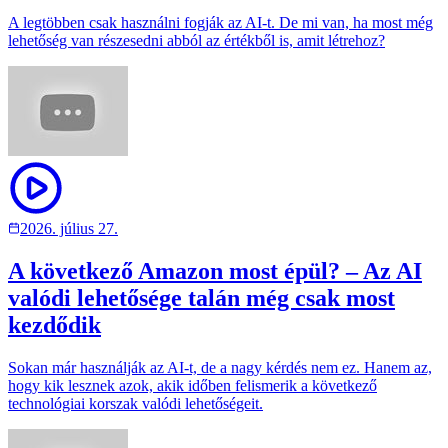
A legtöbben csak használni fogják az AI-t. De mi van, ha most még
lehetőség van részesedni abból az értékből is, amit létrehoz?
2026. július 27.
A következő Amazon most épül? – Az AI
valódi lehetősége talán még csak most
kezdődik
Sokan már használják az AI-t, de a nagy kérdés nem ez. Hanem az,
hogy kik lesznek azok, akik időben felismerik a következő
technológiai korszak valódi lehetőségeit.