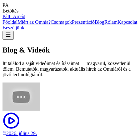
PA
Betöltés
Pálfi Árpád
Főoldal
Miért az Omnia?
Csomagok
Prezentáció
Blog
Rólam
Kapcsolat
Beszéljünk
Blog
& Videók
Itt találod a saját videóimat és írásaimat — magyarul, közvetlenül
tőlem. Bemutatók, magyarázatok, aktuális hírek az Omniáról és a
jövő technológiáiról.
2026. július 29.